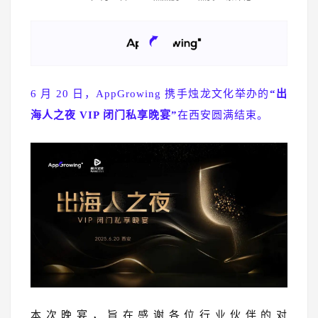
6 月 20 日，AppGrowing 携手烛龙文化举办的
“出
海人之夜 VIP 闭门私享晚宴”
在西安圆满结束。
本次晚宴，旨在感谢各位行业伙伴的对