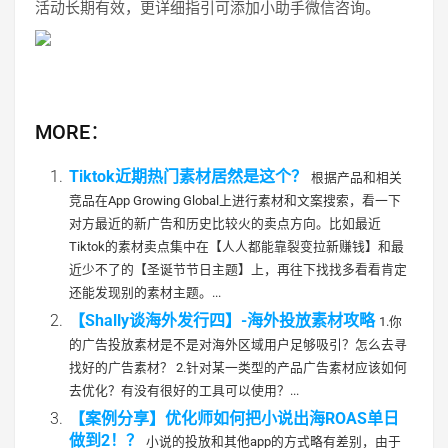
活动长期有效，更详细指引可添加小助手微信咨询。
MORE：
Tiktok近期热门素材居然是这个？
根据产品和相关
竞品在App Growing Global上进行素材和文案搜索，看一下
对方最近的新广告和历史比较火的卖点方向。比如最近
Tiktok的素材卖点集中在【人人都能靠裂变拉新赚钱】和最
近少不了的【圣诞节节日主题】上，再往下找找多看看肯定
还能发现别的素材主题。...
【Shally谈海外发行四】-海外投放素材攻略
1.你
的广告投放素材是不是对海外区域用户足够吸引？怎么去寻
找好的广告素材？ 2.针对某一类型的产品广告素材应该如何
去优化？有没有很好的工具可以使用？...
【案例分享】优化师如何把小说出海ROAS单日
做到2！？
小说的投放和其他app的方式略有差别，由于