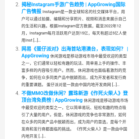
揭秘Instagram手游广告趋势 | AppGrowing国际
广告情报
Instagram是一款全球知名的社交媒体平台，用
户可以通过拍摄、编辑和分享照片、视频和消息来展示自己
的生活和兴趣。根据Instagram官方数据，截至2022年12
月，Instagram每月活跃用户达到15亿，每天有超过5亿人使
用Inst […]...
网易《蛋仔派对》出海首站港澳台，表现如何？ |
AppGrowing
休闲游戏是移动游戏市场中最受欢迎的类型
之一，它们通常以轻松有趣的玩法、简单易上手的操作、丰
富多样的内容吸引用户。然而，休闲游戏也面临着激烈的竞
争，如何在众多同类产品中脱颖而出，成为开发者和发行商
的重要课题。 蛋仔派对是一款由中国内地开发商网 […]...
不做MMO改做休闲？露珠新游《作死火柴人》登
顶台湾免费榜 | AppGrowing
休闲游戏是移动游戏市场
中最受欢迎的类型之一，它以简单易玩、轻松有趣的特点吸
引了大量的用户。但是，休闲游戏的竞争也非常激烈，如何
在众多的同类产品中脱颖而出，成为用户的首选，是每个开
发商和发行商都面临的挑战。 《作死火柴人》是一款由中国
内地开发 […]...