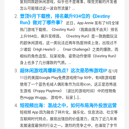
复刻同款超休闲游戏，似乎也不是难事，嗅觉灵敏的开发者
怎么可能错过这一波自然流量？...
登顶9月下载榜，排名飙升934位的《Destiny
Run》做对了哪件事？
近日，App Annie 发布了9月全球
热门游戏下载榜，《Destiny Run》（我路由我不由天）排名
上升934位，飙升至榜首。 《Destiny Run》是一款跑酷玩法
的超休闲游戏，这一类玩法近两年热度持续上涨，出现过不
少诸如《High Heels!》、《Hair Challenge》之类的爆款，而
相似的角色造型、玩家视角、姿势动作使得《Destiny Run》
身上也多了几分爆款的气质。...
超休闲游戏再爆新热点？这次是恐怖游戏IP
在1月
11日的美国Google Play免费游戏榜Top 50中，有8款游戏都
使用了一个蓝色毛绒人偶形象作为应用icon，这正是恐怖逃
生游戏《Poppy Playtime》（波比的游戏时间）中的怪物角
色Huggy Wuggy。 游戏中，玩家 […]...
短视频出海：混战之中，如何布局海外投放运营
短视频 App 因为融合了碎片化、娱乐化、信息流动、社交等
互联网时代特点，展现出强劲的价值潜力，成为了近几年来
发展速度最快的行业之一。激烈的竞争之中，也涌现了字节