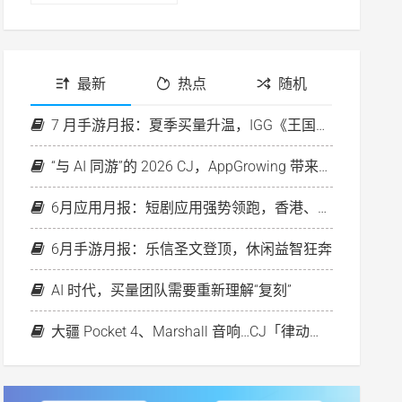
最新
热点
随机
7 月手游月报：夏季买量升温，IGG《王国纪元》再次破圈
“与 AI 同游”的 2026 CJ，AppGrowing 带来行业首个素材策略分析 Agent
6月应用月报：短剧应用强势领跑，香港、欧洲房产平台投放升温
6月手游月报：乐信圣文登顶，休闲益智狂奔
AI 时代，买量团队需要重新理解“复刻”
大疆 Pocket 4、Marshall 音响…CJ「律动之夜」好礼等你来！