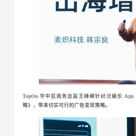
TopOn 华中区商务总监王峥嵘针对泛娱乐 A
略》，带来切实可行的广告变现策略。