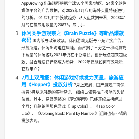
AppGrowing 出海观察根据全球50个国家/地区、24家全球性
媒体平台的广告数据，对2023年1月应用海外买量特征进行
的分析。 01 应用广告投放趋势 从大盘数据来看，2023年1
月的在投应用数量为23876，应 […]...
休闲类手游观察之《Brain Puzzle》等新品爆款
密码
国内版号政策收紧，休闲游戏无版号不允许接广告，
形势所迫，休闲出海迫在眉睫。而占据了三分之一移动游戏
下载量的休闲游戏2021年仍在不断增长，创新玩法越来越极
致，融合玩法已俨然成为趋势，2022年还能如何有效吸量，
获取用户？...
7月上双周报：休闲游戏持续发力买量，旅游应
用《Hopper》投放分析
7月上双周，国产游戏厂商保
持着6月以来强劲的买量势头，继续占领着推广榜单的头部
位置。其中，易娱网络的《梦幻钢琴》已经连续霸榜超过一
个月；几款绘画填色游戏《Tap Color》、《Tap Color
Lite》、《Coloring Book: Paint by Number》近期也有不错的
投放表现。...