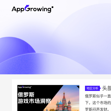
头
地区分析
闷声发财
俄罗斯似乎一直
下，这个市场的
罗斯闷声发财。据