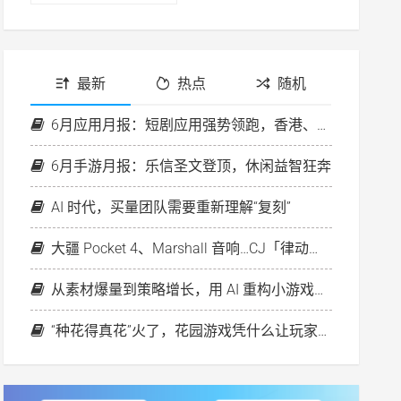
最新
热点
随机
6月应用月报：短剧应用强势领跑，香港、欧洲房产平台投放升温
6月手游月报：乐信圣文登顶，休闲益智狂奔
AI 时代，买量团队需要重新理解“复刻”
大疆 Pocket 4、Marshall 音响…CJ「律动之夜」好礼等你来！
从素材爆量到策略增长，用 AI 重构小游戏出海新打法
“种花得真花”火了，花园游戏凭什么让玩家心动？