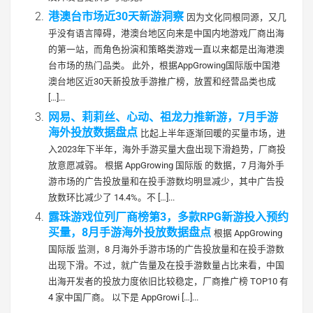
港澳台市场近30天新游洞察
因为文化同根同源，又几
乎没有语言障碍，港澳台地区向来是中国内地游戏厂商出海
的第一站，而角色扮演和策略类游戏一直以来都是出海港澳
台市场的热门品类。 此外，根据AppGrowing国际版中国港
澳台地区近30天新投放手游推广榜，放置和经营品类也成
[…]...
网易、莉莉丝、心动、祖龙力推新游，7月手游
海外投放数据盘点
比起上半年逐渐回暖的买量市场，进
入2023年下半年，海外手游买量大盘出现下滑趋势，厂商投
放意愿减弱。 根据 AppGrowing 国际版 的数据，7 月海外手
游市场的广告投放量和在投手游数均明显减少，其中广告投
放数环比减少了 14.4%。不 […]...
露珠游戏位列厂商榜第3，多款RPG新游投入预约
买量，8月手游海外投放数据盘点
根据 AppGrowing
国际版 监测，8 月海外手游市场的广告投放量和在投手游数
出现下滑。不过，就广告量及在投手游数量占比来看，中国
出海开发者的投放力度依旧比较稳定，厂商推广榜 TOP10 有
4 家中国厂商。 以下是 AppGrowi […]...