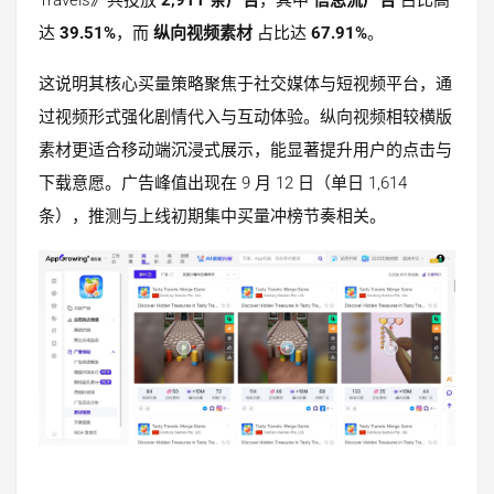
Travels》共投放
2,911 条广告
，其中
信息流广告
占比高
达
39.51%
，而
纵向视频素材
占比达
67.91%
。
这说明其核心买量策略聚焦于社交媒体与短视频平台，通
过视频形式强化剧情代入与互动体验。纵向视频相较横版
素材更适合移动端沉浸式展示，能显著提升用户的点击与
下载意愿。广告峰值出现在 9 月 12 日（单日 1,614
条），推测与上线初期集中买量冲榜节奏相关。