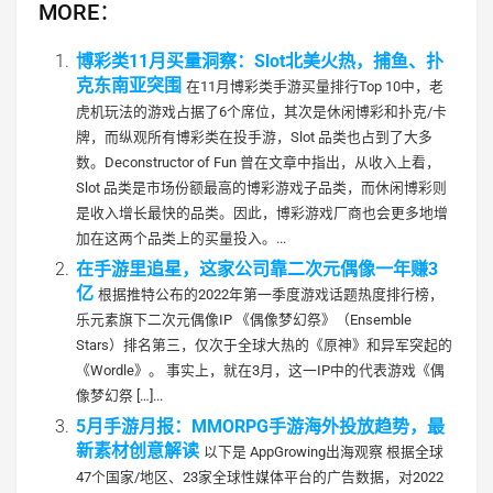
MORE：
博彩类11月买量洞察：Slot北美火热，捕鱼、扑
克东南亚突围
在11月博彩类手游买量排行Top 10中，老
虎机玩法的游戏占据了6个席位，其次是休闲博彩和扑克/卡
牌，而纵观所有博彩类在投手游，Slot 品类也占到了大多
数。Deconstructor of Fun 曾在文章中指出，从收入上看，
Slot 品类是市场份额最高的博彩游戏子品类，而休闲博彩则
是收入增长最快的品类。因此，博彩游戏厂商也会更多地增
加在这两个品类上的买量投入。...
在手游里追星，这家公司靠二次元偶像一年赚3
亿
根据推特公布的2022年第一季度游戏话题热度排行榜，
乐元素旗下二次元偶像IP 《偶像梦幻祭》（Ensemble
Stars）排名第三，仅次于全球大热的《原神》和异军突起的
《Wordle》。 事实上，就在3月，这一IP中的代表游戏《偶
像梦幻祭 […]...
5月手游月报：MMORPG手游海外投放趋势，最
新素材创意解读
以下是 AppGrowing出海观察 根据全球
47个国家/地区、23家全球性媒体平台的广告数据，对2022