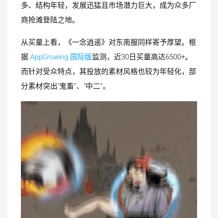
多、结构年轻，发展迅猛且市场潜力巨大，成为众多厂
商抢滩登陆之地。
从买量上看，《一念逍遥》对东南服同样寄予厚望。根
据
AppGrowing 国际版
监测，近30日买量高达6500+。
而针对受众特点，其投放的素材风格也较为年轻化，部
分素材突出“鬼畜”、“中二”。