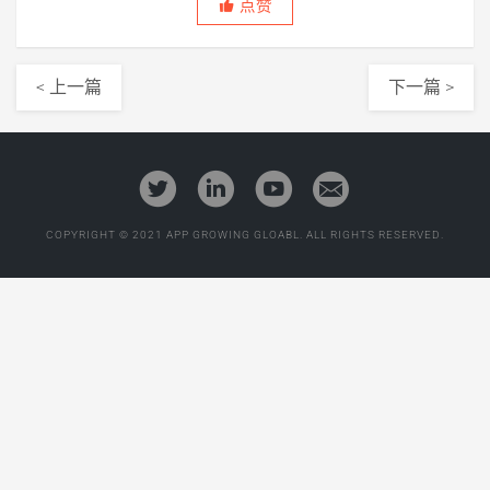
点赞
< 上一篇
下一篇 >
COPYRIGHT © 2021 APP GROWING GLOABL. ALL RIGHTS RESERVED.