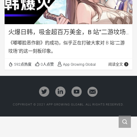
火爆日韩，吸金超百万美金，B 站“二游坟场”
的称号要摘下了？（文末有福利）
《嘟嘟脸恶作剧》的成功，似乎正在打破大家对 B 站“二游
坟场”的这一刻板印象。
592点热度
0人点赞
App Growing Global
阅读全文
COPYRIGHT © 2021 APP GROWING GLOABL. ALL RIGHTS RESERVED.