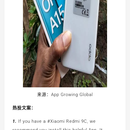
来源：App Growing Global
热投文案：
1.
If you have a #Xiaomi Redmi 9C, we
recommend you install this helpful App. It