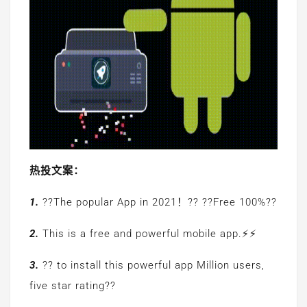
热投文案：
1.
??The popular App in 2021！?? ??Free 100%??
2.
This is a free and powerful mobile app.⚡⚡
3.
?? to install this powerful app Million users,
five star rating??