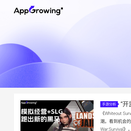
“
手游分析
末赠送高转
《Whiteout
潮。看到机会的
War:Survi