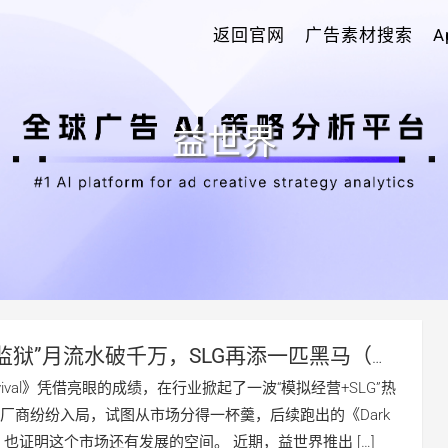
返回官网
广告素材搜索
益世界
开监狱”月流水破千万，SLG再添一匹黑马（文
化素材合集）
 Survival》凭借亮眼的成绩，在行业掀起了一波“模拟经营+SLG”热
厂商纷纷入局，试图从市场分得一杯羹，后续跑出的《Dark
val》，也证明这个市场还有发展的空间。 近期，益世界推出 […]