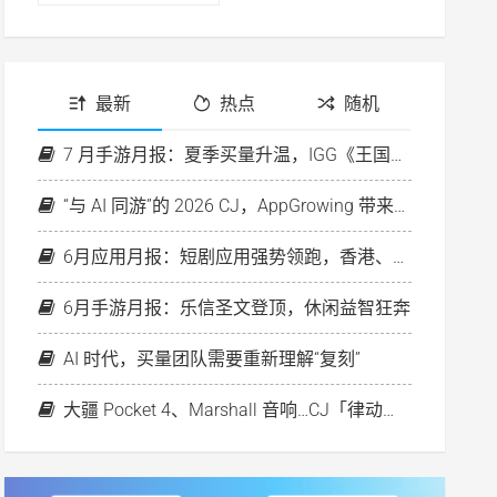
最新
热点
随机
7 月手游月报：夏季买量升温，IGG《王国纪元》再次破圈
“与 AI 同游”的 2026 CJ，AppGrowing 带来行业首个素材策略分析 Agent
6月应用月报：短剧应用强势领跑，香港、欧洲房产平台投放升温
6月手游月报：乐信圣文登顶，休闲益智狂奔
AI 时代，买量团队需要重新理解“复刻”
大疆 Pocket 4、Marshall 音响…CJ「律动之夜」好礼等你来！