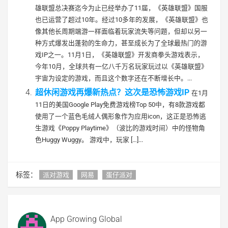
雄联盟总决赛迄今为止已经举办了11届，《英雄联盟》国服
也已运营了超过10年。经过10多年的发展，《英雄联盟》也
像其他长周期端游一样面临着玩家流失等问题，但却以另一
种方式爆发出蓬勃的生命力，甚至成长为了全球最热门的游
戏IP之一。11月1日，《英雄联盟》开发商拳头游戏表示，
今年10月，全球共有一亿八千万名玩家玩过以《英雄联盟》
宇宙为设定的游戏，而且这个数字还在不断增长中。...
超休闲游戏再爆新热点？这次是恐怖游戏IP
在1月
11日的美国Google Play免费游戏榜Top 50中，有8款游戏都
使用了一个蓝色毛绒人偶形象作为应用icon，这正是恐怖逃
生游戏《Poppy Playtime》（波比的游戏时间）中的怪物角
色Huggy Wuggy。 游戏中，玩家 […]...
标签：
派对游戏
网易
蛋仔派对
App Growing Global