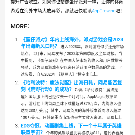
提升广告收益。如果你也想像蛋仔派对一样，让你的休闲
游戏在海外市场大放异彩，那就赶快联系
AppGrowing
吧！
MORE：
《蛋仔派对》年内上线海外，派对游戏会是2023
年出海新风口吗？
进入2023年，派对游戏似乎还是市场
热点。 2月末，网易发布了2022年第四季度及全年财报。当
中提到，《蛋仔派对》在中国大陆市场的收入和用户数增长
强劲，成为网易游戏有史以来日活跃用户数最高的游戏。 回
过头看，自从2020年《糖豆人》“横空出 […]...
《哈利波特：魔法觉醒》出海日韩，网易能否复
刻《荒野行动》的成功？
距离《哈利波特：魔法觉
醒》国际服上线已经过去一个月时间。AppMagic 数据显
示，游戏在上线首周全球下载量超过379万次，内购收入也
达到233万美元；其中，网易负责的海外版本首周收入超过
130万美元，日韩是重点市场也是主要收入来源。 网易 […]...
EDG夺冠，动画剧集上线，下一个十年属于英雄
联盟宇宙？
今年的英雄联盟比赛被称为S11，这代表着英