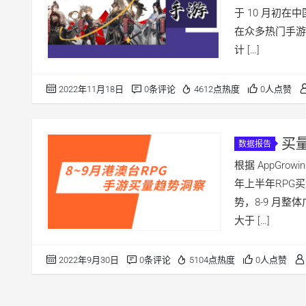
于 10 月初
在众多热门手游中
计 […]
2022年11月18日
0条评论
4612点热度
0人点赞
买
数据报告
些？
根据 AppGro
年上半年RPG
势，8-9 月整
大于 […]
2022年9月30日
0条评论
5104点热度
0人点赞