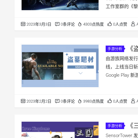
工作室群的《黎明
2023年3月3日
0条评论
4303点热度
0人点赞
《
手游分析
成为新的引
由游族网络发行
线，上线当日斩获中
Google Pl
2023年2月2日
0条评论
3983点热度
0人点赞
《
手游分析
游如何在亚
SensorTow