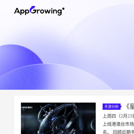
《
手游分析
存题材迎来
上周四（2月2
上线港澳台市场，
名。 回顾近期