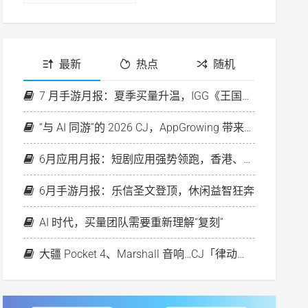
最新
热点
随机
7 月手游月报：夏季买量升温，IGG《王国纪元》再次破圈
“与 AI 同游”的 2026 CJ，AppGrowing 带来行业首个素材策略分析 Agent
6月应用月报：短剧应用强势领跑，香港、欧洲房产平台投放升温
6月手游月报：乐信圣文登顶，休闲益智狂奔
AI 时代，买量团队需要重新理解“复刻”
大疆 Pocket 4、Marshall 音响…CJ「律动之夜」好礼等你来！