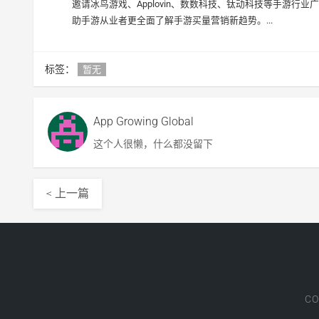
邀请冰鸟游戏、Applovin、数数科技、钛动科技等手游
助手游从业者更全面了解手游买量营销新趋势。...
标签：
暂无
App Growing Global
这个人很懒，什么都没留下
< 上一篇
CO