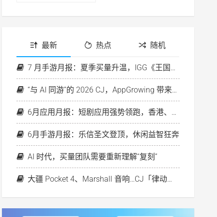
最新
热点
随机
7 月手游月报：夏季买量升温，IGG《王国纪元》再次破圈
“与 AI 同游”的 2026 CJ，AppGrowing 带来行业首个素材策略分析 Agent
6月应用月报：短剧应用强势领跑，香港、欧洲房产平台投放升温
6月手游月报：乐信圣文登顶，休闲益智狂奔
AI 时代，买量团队需要重新理解“复刻”
大疆 Pocket 4、Marshall 音响…CJ「律动之夜」好礼等你来！