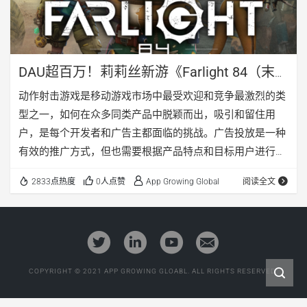
DAU超百万！莉莉丝新游《Farlight 84（末日
余晖）》起死回生？ | AppGrowing
动作射击游戏是移动游戏市场中最受欢迎和竞争最激烈的类
型之一，如何在众多同类产品中脱颖而出，吸引和留住用
户，是每个开发者和广告主都面临的挑战。广告投放是一种
有效的推广方式，但也需要根据产品特点和目标用户进行精
准定位和优化。 本文将以莉莉丝游戏 […]
2833点热度
0人点赞
App Growing Global
阅读全文
COPYRIGHT © 2021 APP GROWING GLOABL. ALL RIGHTS RESERVED.