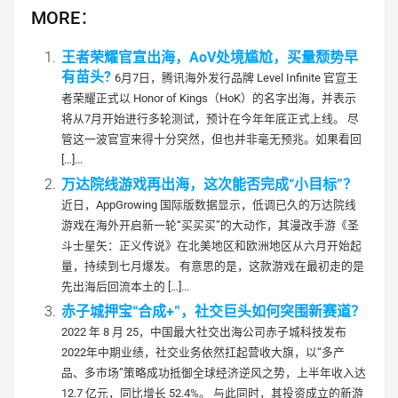
MORE：
王者荣耀官宣出海，AoV处境尴尬，买量颓势早
有苗头?
6月7日，腾讯海外发行品牌 Level Infinite 官宣王
者荣耀正式以 Honor of Kings（HoK）的名字出海，并表示
将从7月开始进行多轮测试，预计在今年年底正式上线。 尽
管这一波官宣来得十分突然，但也并非毫无预兆。如果看回
[…]...
万达院线游戏再出海，这次能否完成“小目标”？
近日，AppGrowing 国际版数据显示，低调已久的万达院线
游戏在海外开启新一轮“买买买”的大动作，其漫改手游《圣
斗士星矢：正义传说》在北美地区和欧洲地区从六月开始起
量，持续到七月爆发。 有意思的是，这款游戏在最初走的是
先出海后回流本土的 […]...
赤子城押宝“合成+”，社交巨头如何突围新赛道？
2022 年 8 月 25，中国最大社交出海公司赤子城科技发布
2022年中期业绩，社交业务依然扛起营收大旗，以“多产
品、多市场”策略成功抵御全球经济逆风之势，上半年收入达
12.7 亿元，同比增长 52.4%。 与此同时，其投资成立的新游