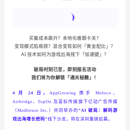
买量成本飙升？本地化难题卡关？
变现模式陷瓶颈？
混合变现如何「黄金配比」？
AI 技术如何为游戏出海按下「加速键」？
破局时刻已至，即刻报名活动
我们将为你解锁
「通关秘籍」
！
4 月 24 日，
AppGrowing 携手 Moloco、
Airbridge、TopOn 及蓝标传媒旗下亿动广告传媒
（Madhouse Inc.）共同举办的
“AI 破局：解码游
戏出海增长密码”
线下沙龙，将在深圳重磅启幕。