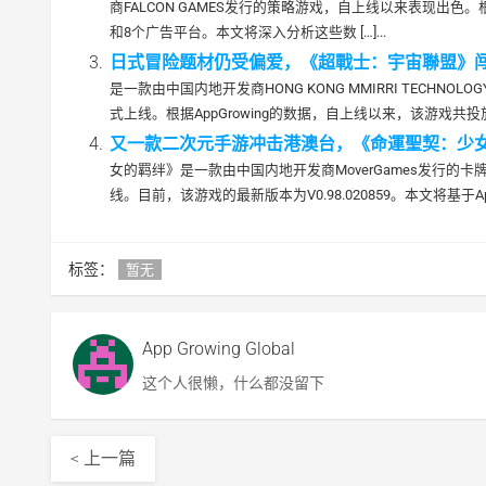
商FALCON GAMES发行的策略游戏，自上线以来表现出色。根
和8个广告平台。本文将深入分析这些数 […]...
日式冒险题材仍受偏爱，《超戰士：宇宙聯盟》闯入港澳
是一款由中国内地开发商HONG KONG MMIRRI TECHNO
式上线。根据AppGrowing的数据，自上线以来，该游戏共投放了24
又一款二次元手游冲击港澳台，《命運聖契：少女的羁绊
女的羁绊》是一款由中国内地开发商MoverGames发行的卡牌
线。目前，该游戏的最新版本为V0.98.020859。本文将基于AppGr
标签：
暂无
App Growing Global
这个人很懒，什么都没留下
< 上一篇