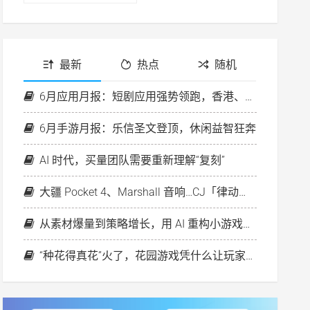
最新
热点
随机
6月应用月报：短剧应用强势领跑，香港、欧洲房产平台投放升温
6月手游月报：乐信圣文登顶，休闲益智狂奔
AI 时代，买量团队需要重新理解“复刻”
大疆 Pocket 4、Marshall 音响…CJ「律动之夜」好礼等你来！
从素材爆量到策略增长，用 AI 重构小游戏出海新打法
“种花得真花”火了，花园游戏凭什么让玩家心动？