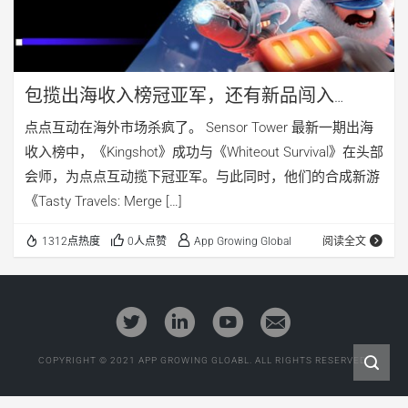
包揽出海收入榜冠亚军，还有新品闯入
TOP30，这家北京厂商在海外杀疯了
点点互动在海外市场杀疯了。 Sensor Tower 最新一期出海
收入榜中，《Kingshot》成功与《Whiteout Survival》在头部
会师，为点点互动揽下冠亚军。与此同时，他们的合成新游
《Tasty Travels: Merge […]
1312点热度
0人点赞
App Growing Global
阅读全文
COPYRIGHT © 2021 APP GROWING GLOABL. ALL RIGHTS RESERVED.