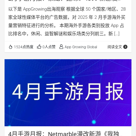
力，Oakever Games三款游戏打入投放
以下是 AppGrowing出海观察 根据全球 50 个国家/地区、28
TOP30
家全球性媒体平台的广告数据，对 2025 年 2 月手游海外买
量营销特征进行的分析。 本期海外手游各类别投放 App 占
比排名中，休闲、益智解谜和娱乐场类分列前三。新 […]
1524点热度
0人点赞
App Growing Global
阅读全文
4月手游月报：Netmarble漫改新游《我独自