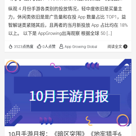
升级: Arise》首日收入达7400万，9家中国厂
纵观 4 月份手游各类别的投放情况，轻中度依旧是买量主
商打入投放TOP30
力，休闲类依旧是是广告量和在投 App 数量占比 TOP1，益
智解谜类紧随其后，且两者的当月新投放 App 占比均在 18%
以上。 以下是 AppGrowing出海观察 根据全球 50 […]
3523点热度
0人点赞
App Growing Global
阅读全文
10月手游月报：《暗区突围》《地牢猎手6》