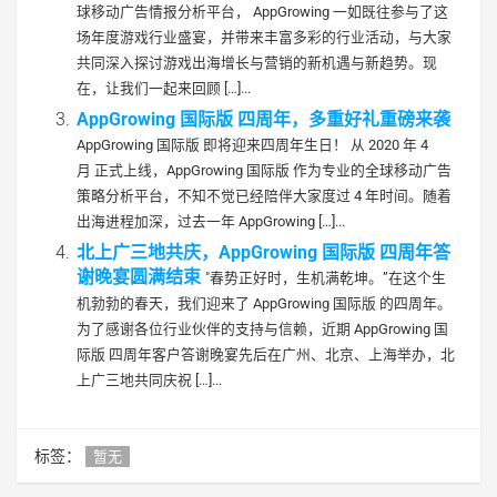
球移动广告情报分析平台， AppGrowing 一如既往参与了这
场年度游戏行业盛宴，并带来丰富多彩的行业活动，与大家
共同深入探讨游戏出海增长与营销的新机遇与新趋势。现
在，让我们一起来回顾 […]...
AppGrowing 国际版 四周年，多重好礼重磅来袭
AppGrowing 国际版 即将迎来四周年生日！ 从 2020 年 4
月 正式上线，AppGrowing 国际版 作为专业的全球移动广告
策略分析平台，不知不觉已经陪伴大家度过 4 年时间。随着
出海进程加深，过去一年 AppGrowing […]...
北上广三地共庆，AppGrowing 国际版 四周年答
谢晚宴圆满结束
"春势正好时，生机满乾坤。”在这个生
机勃勃的春天，我们迎来了 AppGrowing 国际版 的四周年。
为了感谢各位行业伙伴的支持与信赖，近期 AppGrowing 国
际版 四周年客户答谢晚宴先后在广州、北京、上海举办，北
上广三地共同庆祝 […]...
标签：
暂无