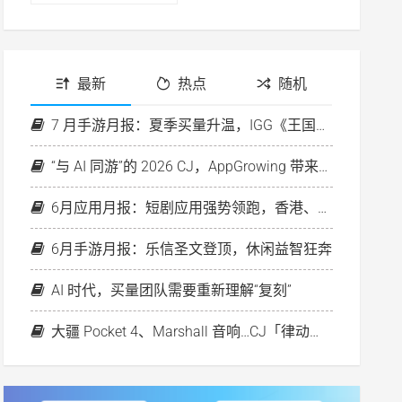
最新
热点
随机
7 月手游月报：夏季买量升温，IGG《王国纪元》再次破圈
“与 AI 同游”的 2026 CJ，AppGrowing 带来行业首个素材策略分析 Agent
6月应用月报：短剧应用强势领跑，香港、欧洲房产平台投放升温
6月手游月报：乐信圣文登顶，休闲益智狂奔
AI 时代，买量团队需要重新理解“复刻”
大疆 Pocket 4、Marshall 音响…CJ「律动之夜」好礼等你来！