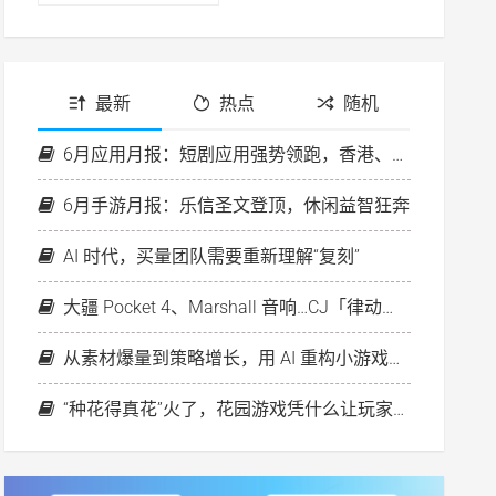
最新
热点
随机
6月应用月报：短剧应用强势领跑，香港、欧洲房产平台投放升温
6月手游月报：乐信圣文登顶，休闲益智狂奔
AI 时代，买量团队需要重新理解“复刻”
大疆 Pocket 4、Marshall 音响…CJ「律动之夜」好礼等你来！
从素材爆量到策略增长，用 AI 重构小游戏出海新打法
“种花得真花”火了，花园游戏凭什么让玩家心动？