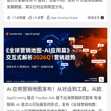
虽然大家都在用 AI 提效，但是不同厂商对 AI 的使用思路和
发展期望，其实已经出现明显分化。
179点热度
0人点赞
App Growing Global
阅读全文
AI 应用营销地图发布！从对话到工具，从欧
美到东南亚，你的下一站该去哪？
AppGrowing 联合 Youdao Ads 旗下出海营销研究智库 有道
智研Lab 首次以可玩报告的形式，发布《全球营销地图：