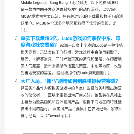
Mobile Legends: Bang Bang（无尽对决，以下简称MLBB）
是一款由中国开发商沐瞳科技发行的动作游戏，以5V5的
MOBA模式为主要玩法，拥有超过5亿的下载量和数千万的活
跃用户。MLBB在全球多个地区都取得了优异的表现，尤
[…]...
单款下载量超5亿，Ludo游戏如何拿捏中东、印
度游戏社交赛道？
起源于印度十字戏的Ludo是一种传统
棋类竞赛，玩法类似于飞行棋，游戏过程中会使用到骰子、
筹码、卡牌等道具，同时考验玩家的运气和策略，在印度地
区人气颇高，近年来逐渐传播至东南亚、中东等地区，也受
到当地玩家的喜爱。 通过模拟传统Ludo游戏而诞 […]...
大厂入局，“抓马”剧情如何制胜模拟经营赛道？
经营类产品作为模拟类游戏中的重点广告投放类别和出海营
收的佼佼者，一直以来备受出海厂商关注。该品类在风格上
主要分为欧美画风和亚洲画风产品，根据不同地区的特性延
伸出不同的题材。 欧美风产品主要集中在农场经营、家装和
餐厅经营，以《Township […]...