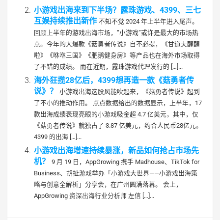
小游戏出海来到下半场？露珠游戏、4399、三七
互娱持续推出新作
不知不觉 2024 年上半年进入尾声。
回顾上半年的游戏出海市场，“小游戏”或许是最大的市场热
点。今年的大爆款《菇勇者传说》自不必提，《甘道夫醒醒
啦》《咻咻三国》《肥鹅健身房》等产品也在海外市场取得
了不错的成绩。 而在近期，露珠游戏代理发行的 […]...
海外狂揽28亿后，4399想再造一款《菇勇者传
说》？
小游戏出海这股风能吹起来，《菇勇者传说》起到
了不小的推动作用。 点点数据给出的数据显示，上半年，17
款出海成绩表现亮眼的小游戏吸金超 4.7 亿美元，其中，仅
《菇勇者传说》就独占了 3.87 亿美元，约合人民币28亿元。
4399 的出海 […]...
小游戏出海增速持续暴涨，新品如何抢占市场先
机？
9 月 19 日，AppGrowing 携手 Madhouse、TikTok for
Business、胡扯游戏举办「小游戏大世界——小游戏出海策
略与创意全解析」分享会，在广州圆满落幕。 会上，
AppGrowing 资深出海行业分析师 左信 […]...