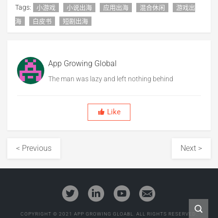
Tags:
小游戏
小说出海
应用出海
混合休闲
游戏出
海
白皮书
短剧出海
App Growing Global
The man was lazy and left nothing behind
Like
< Previous
Next >
COPYRIGHT © 2021 APP GROWING GLOABL. ALL RIGHTS RESERVED.