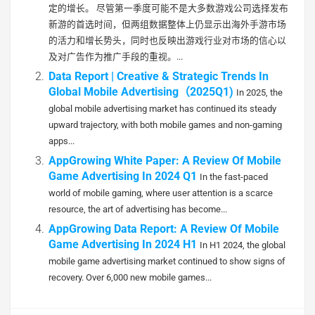
定的增长。 尽管第一季度可能不是大多数游戏公司选择发布
新游的首选时间，但两组数据整体上仍显示出海外手游市场
的活力和增长势头，同时也反映出游戏行业对市场的信心以
及对广告作为推广手段的重视。...
Data Report | Creative & Strategic Trends In
Global Mobile Advertising（2025Q1)
In 2025, the
global mobile advertising market has continued its steady
upward trajectory, with both mobile games and non-gaming
apps...
AppGrowing White Paper: A Review Of Mobile
Game Advertising In 2024 Q1
In the fast-paced
world of mobile gaming, where user attention is a scarce
resource, the art of advertising has become...
AppGrowing Data Report: A Review Of Mobile
Game Advertising In 2024 H1
In H1 2024, the global
mobile game advertising market continued to show signs of
recovery. Over 6,000 new mobile games...